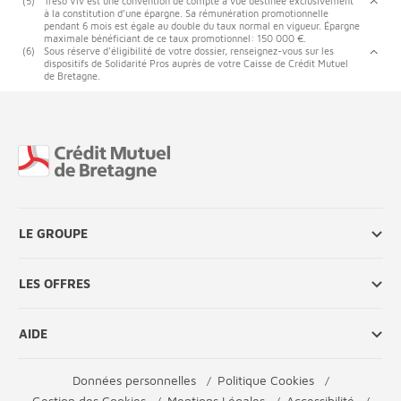
(5)
Tréso'Viv est une convention de compte à vue destinée exclusivement
à la constitution d’une épargne. Sa rémunération promotionnelle
pendant 6 mois est égale au double du taux normal en vigueur. Épargne
maximale bénéficiant de ce taux promotionnel: 150 000 €.
(6)
Sous réserve d'éligibilité de votre dossier, renseignez-vous sur les
dispositifs de Solidarité Pros auprès de votre Caisse de Crédit Mutuel
de Bretagne.
Fin de page
LE GROUPE
LES OFFRES
AIDE
Données personnelles
Politique Cookies
Gestion des Cookies
Mentions Légales
Accessibilité