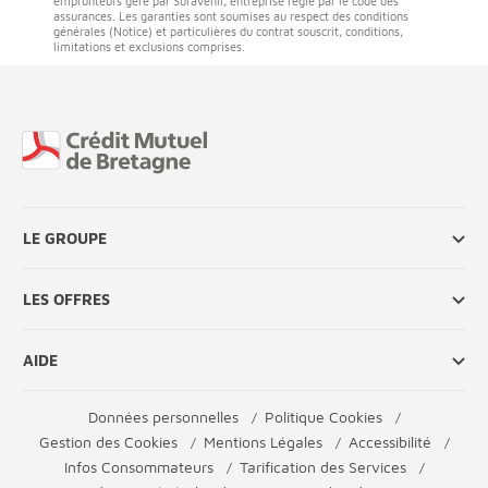
emprunteurs géré par Suravenir, entreprise régie par le code des
assurances. Les garanties sont soumises au respect des conditions
générales (Notice) et particulières du contrat souscrit, conditions,
limitations et exclusions comprises.
Fin de page
LE GROUPE
LES OFFRES
AIDE
Données personnelles
Politique Cookies
Gestion des Cookies
Mentions Légales
Accessibilité
Infos Consommateurs
Tarification des Services