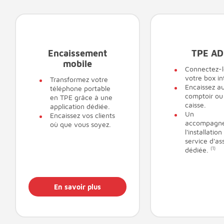
Encaissement
TPE AD
mobile
Connectez-l
votre box in
Transformez votre
Encaissez a
téléphone portable
comptoir ou
en TPE grâce à une
caisse.
application dédiée.
Un
Encaissez vos clients
accompagn
où que vous soyez.
l'installation
service d'as
dédiée.
(1)
En savoir plus