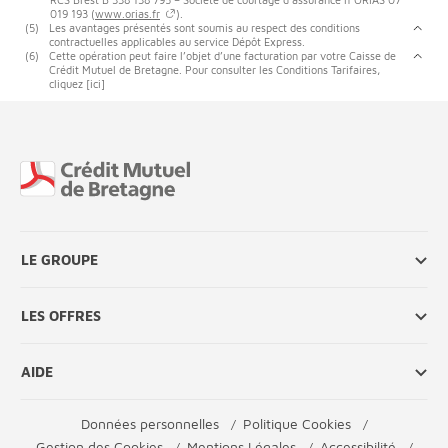
019 193 (
www.orias.fr
).
(5)
Les avantages présentés sont soumis au respect des conditions
contractuelles applicables au service Dépôt Express.
(6)
Cette opération peut faire l’objet d’une facturation par votre Caisse de
Crédit Mutuel de Bretagne. Pour consulter les Conditions Tarifaires,
cliquez [ici]
Fin de page
LE GROUPE
LES OFFRES
AIDE
Données personnelles
Politique Cookies
Gestion des Cookies
Mentions Légales
Accessibilité