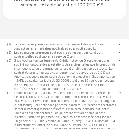
virement instantané est de 100 000 €.
(6)
(1)
Les avantages présentés sont soumis au respect des conditions
contractuelles et tarifaires applicables au produit souscrit.
(2)
Les avantages présentés sont soumis au respect des conditions
contractuelles applicables au service Citelis.
(3)
Shop Application, partenaire du Crédit Mutuel de Bretagne, est une
société qui propose des prestations de services telles que la création de
sites web, site de e-commerce, caisse digitale, gestion de stocks… Le
contrat de prestation est exclusivement conclu avec la société Shop
Application, seule responsable de sa bonne exécution. Shop Application
- SARL au capital variable de 30 000€ établie au 50 rue Albert Louppe,
29200 BREST - immatriculée au Registre des commerces et des
sociétés de BREST sous le numéro 449 220 326.
(4)
Offre conçue par Financo, destinée à financer des biens matériels ou
des prestations de services pour un montant compris entre 90 € et 1
500 € d'achat (éventuels frais de dossier ou de livraison à la charge du
client inclus). 1ère échéance par carte bancaire, les échéances restantes
seront automatiquement prélevées sur sa carte bancaire aux dates
indiquées sur son bordereau de paiement et fixées selon la date
d'achat. L’offre de paiement en 3 ou 4 fois est proposée par Financo -
Siège social : 335 rue Antoine de Saint-Exupéry - 29490 Guipavas - SA
à Directoire et Conseil de surveillance au capital de 58 000 000 € -
RCS Brest B 338 138 795 – Société de courtage d’assurance n°ORIAS 07