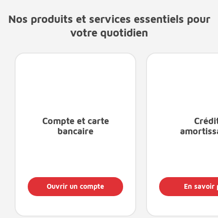
Nos produits et services essentiels pour
votre quotidien
Compte et carte
Crédi
bancaire
amortiss
Ouvrir un compte
En savoir 