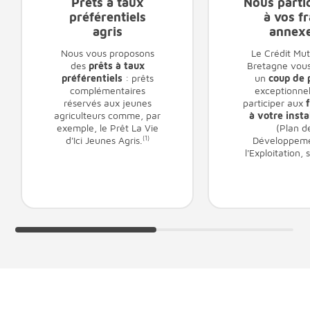
Prêts à taux
Nous parti
préférentiels
à vos fr
agris
annex
Nous vous proposons
Le Crédit Mut
des
prêts à taux
Bretagne vou
préférentiels
: prêts
un
coup de 
complémentaires
exceptionne
réservés aux jeunes
participer aux
f
agriculteurs comme, par
à votre insta
exemple, le Prêt La Vie
(Plan d
d'Ici Jeunes Agris.
(1)
Développeme
l'Exploitation,