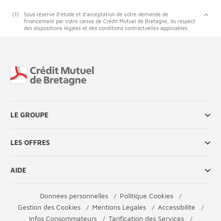
(1)
Sous réserve d'étude et d’acceptation de votre demande de
financement par votre caisse de Crédit Mutuel de Bretagne, du respect
des dispositions légales et des conditions contractuelles applicables.
Fin de page
LE GROUPE
LES OFFRES
AIDE
Données personnelles
Politique Cookies
Gestion des Cookies
Mentions Légales
Accessibilité
Infos Consommateurs
Tarification des Services