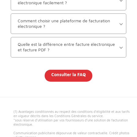
électronique facilement ?
Comment choisir une plateforme de facturation
électronique ?
Quelle est la différence entre facture électronique
et facture PDF ?
Consulter la FAQ
(1) Avantages conditionnés au respect des conditions d’éligibilité et aux tarifs
en vigueur décrits dans les Conditions Générales du service.
*sous réserve d’utilisation par vos fournisseurs d’une solution de facturation
électronique.
Communication publicitaire dépourvue de valeur contractuelle. Crédit photos