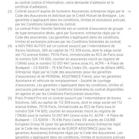
au contrat (notice d'information, votre demande d'adhésion et le
certificat d'adhésion).
(2)
Contrat souscrit auprès de Suravenir Assurances, entreprise régie par le
Code des Assurances et distribué par le Crédit Mutuel de Bretagne . Les
garanties s'appliquent dans les conditions, limites et exclusions prévues
par les Conditions Générales du contrat.
(3)
Le contrat Prévi-Famille Sérénité est un contrat d’assurance de groupe
de type temporaire décès, géré par Suravenir, entreprise régie par le
Code des assurances. Les garanties s’appliquent dans les conditions,
limites et exclusions prévues par les Conditions Générales du contrat.
(4)
e.NOV PRO AUTO® est un contrat souscrit par l'intermédiaire de
Kereis Solutions, SAS au capital de 112 309 euros, dont le siège social
est 112 avenue Kléber, 75116 Paris, immatriculée au RCS de Paris sous
le numéro 524 114 600, courtier en assurances inscrit au registre de
l’ORIAS sous le numéro 10 057 441 (www.orias.fr). ACPR – 4 Place de
Budapest – CS 92459 – 75 436 Paris Cedex 09., auprès de Allianz IARD,
Entreprise régie par le Code des assurances (pour les garanties
d'assurances) et de MONDIAL ASSISTANCE France, pour les garanties
Assistance et véhicule de remplacement - Société de courtage
d'assurances. Les garanties s'appliquent dans les conditions, limites et
exclusions prévues par les Conditions Générales du contrat disponibles
en agence et par les Conditions Particulières souscrites.
(5)
Prévi Protect'Pro est un contrat souscrit par l'intermédiaire de Kereis
Solutions, SAS au capital de 112 309 euros, dont le siège social est 112
avenue Kléber, 75116 Paris, immatriculée au RCS de Paris sous le
numéro 524 114 600, courtier en assurances inscrit au registre de
l’ORIAS sous le numéro 10 057 441 (www.orias.fr). ACPR – 4 Place de
Budapest – CS 92459 – 75 436 Paris Cedex 09. auprès de CHUBB
European Group SE (pour les garanties d’assurances) Entreprise régie
par le Code des Assurances et de EUROP ASSISTANCE (pour les
garanties Assistance) Entreprise régie par le Code des Assurances. Les
garanties s'appliquent dans les conditions, limites et exclusions prévues