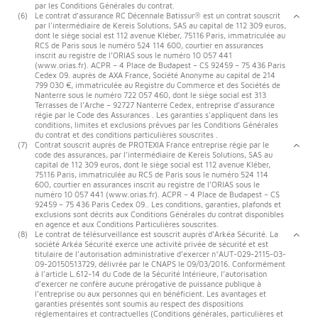
par les Conditions Générales du contrat.
(6)
Le contrat d’assurance RC Décennale Batissur® est un contrat souscrit
par l'intermédiaire de Kereis Solutions, SAS au capital de 112 309 euros,
dont le siège social est 112 avenue Kléber, 75116 Paris, immatriculée au
RCS de Paris sous le numéro 524 114 600, courtier en assurances
inscrit au registre de l’ORIAS sous le numéro 10 057 441
(www.orias.fr). ACPR – 4 Place de Budapest – CS 92459 – 75 436 Paris
Cedex 09. auprès de AXA France, Société Anonyme au capital de 214
799 030 €, immatriculée au Registre du Commerce et des Sociétés de
Nanterre sous le numéro 722 057 460, dont le siège social est 313
Terrasses de l’Arche – 92727 Nanterre Cedex, entreprise d’assurance
régie par le Code des Assurances . Les garanties s'appliquent dans les
conditions, limites et exclusions prévues par les Conditions Générales
du contrat et des conditions particulières souscrites .
(7)
Contrat souscrit auprès de PROTEXIA France entreprise régie par le
code des assurances, par l’intermédiaire de Kereis Solutions, SAS au
capital de 112 309 euros, dont le siège social est 112 avenue Kléber,
75116 Paris, immatriculée au RCS de Paris sous le numéro 524 114
600, courtier en assurances inscrit au registre de l’ORIAS sous le
numéro 10 057 441 (www.orias.fr). ACPR – 4 Place de Budapest – CS
92459 – 75 436 Paris Cedex 09.. Les conditions, garanties, plafonds et
exclusions sont décrits aux Conditions Générales du contrat disponibles
en agence et aux Conditions Particulières souscrites.
(8)
Le contrat de télésurveillance est souscrit auprès d’Arkéa Sécurité. La
société Arkéa Sécurité exerce une activité privée de sécurité et est
titulaire de l’autorisation administrative d’exercer n°AUT-029-2115-03-
09-20150513729, délivrée par le CNAPS le 09/03/2016. Conformément
à l’article L.612-14 du Code de la Sécurité Intérieure, l’autorisation
d’exercer ne confère aucune prérogative de puissance publique à
l’entreprise ou aux personnes qui en bénéficient. Les avantages et
garanties présentés sont soumis au respect des dispositions
réglementaires et contractuelles (Conditions générales, particulières et