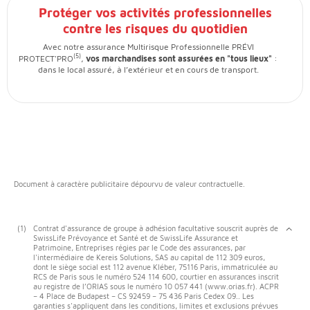
Protéger vos activités professionnelles
contre les risques du quotidien
Avec notre assurance Multirisque Professionnelle PRÉVI
(5)
PROTECT'PRO
,
vos marchandises sont assurées en "tous lieux"
:
dans le local assuré, à l’extérieur et en cours de transport.
Document à caractère publicitaire dépourvu de valeur contractuelle.
(1)
Contrat d'assurance de groupe à adhésion facultative souscrit auprès de
SwissLife Prévoyance et Santé et de SwissLife Assurance et
Patrimoine, Entreprises régies par le Code des assurances, par
l'intermédiaire de Kereis Solutions, SAS au capital de 112 309 euros,
dont le siège social est 112 avenue Kléber, 75116 Paris, immatriculée au
RCS de Paris sous le numéro 524 114 600, courtier en assurances inscrit
au registre de l’ORIAS sous le numéro 10 057 441 (www.orias.fr). ACPR
– 4 Place de Budapest – CS 92459 – 75 436 Paris Cedex 09.. Les
garanties s'appliquent dans les conditions, limites et exclusions prévues